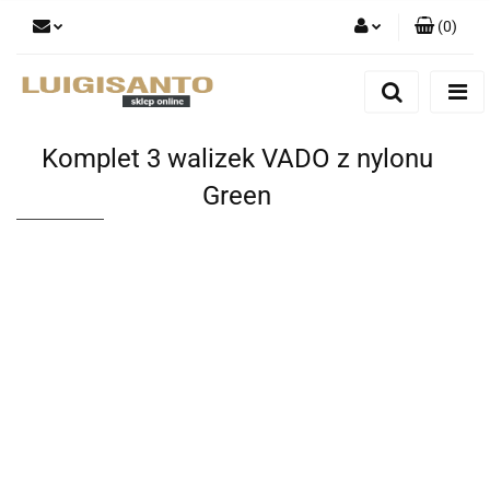
(
0
)
Zaloguj się
Zarejestruj się
Dodaj zgłoszenie
Komplet 3 walizek VADO z nylonu
Green