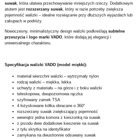
suwak
, która ułatwia przechowywanie mniejszych rzeczy. Dodatkowym
atutem jest
rozszerzany suwak
, który w razie potrzeby zwiększa
pojemność walizki – idealne rozwiązanie przy dłuższych wyjazdach lub
zakupach w podróży.
Nowoczesny, minimalistyczny design walizki podkreślają
subtelne
przeszycia i logo marki VADO
, które dodają jej elegancji i
uniwersalnego charakteru.
Specyfikacja walizki VADO (model miękki):
materiał wierzchni walizki – wytrzymały nylon
rodzaj walizki – miękka, lekka
uchwyty z materiału – na górze i z boku walizki
teleskopowa, dwupoziomowa rączka
szyfrowany zamek TSA
4 łożyskowane kółka obracane o 360°
rozszerzany suwak zwiększający pojemność
wewnątrz jedna komora z kieszonką na suwak
z przodu dwie dodatkowe kieszenie na suwak
z tyłu skrytka na identyfikator
zamykana na dwustronnie odsuwany suwak