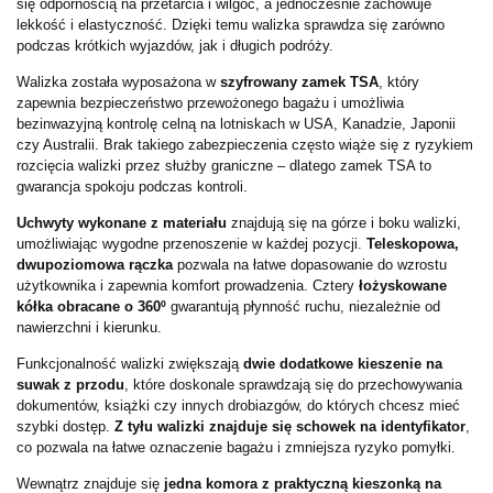
się odpornością na przetarcia i wilgoć, a jednocześnie zachowuje
lekkość i elastyczność. Dzięki temu walizka sprawdza się zarówno
podczas krótkich wyjazdów, jak i długich podróży.
Walizka została wyposażona w
szyfrowany zamek TSA
, który
zapewnia bezpieczeństwo przewożonego bagażu i umożliwia
bezinwazyjną kontrolę celną na lotniskach w USA, Kanadzie, Japonii
czy Australii. Brak takiego zabezpieczenia często wiąże się z ryzykiem
rozcięcia walizki przez służby graniczne – dlatego zamek TSA to
gwarancja spokoju podczas kontroli.
Uchwyty wykonane z materiału
znajdują się na górze i boku walizki,
umożliwiając wygodne przenoszenie w każdej pozycji.
Teleskopowa,
dwupoziomowa rączka
pozwala na łatwe dopasowanie do wzrostu
użytkownika i zapewnia komfort prowadzenia. Cztery
łożyskowane
kółka obracane o 360º
gwarantują płynność ruchu, niezależnie od
nawierzchni i kierunku.
Funkcjonalność walizki zwiększają
dwie dodatkowe kieszenie na
suwak z przodu
, które doskonale sprawdzają się do przechowywania
dokumentów, książki czy innych drobiazgów, do których chcesz mieć
szybki dostęp.
Z tyłu walizki znajduje się schowek na identyfikator
,
co pozwala na łatwe oznaczenie bagażu i zmniejsza ryzyko pomyłki.
Wewnątrz znajduje się
jedna komora z praktyczną kieszonką na