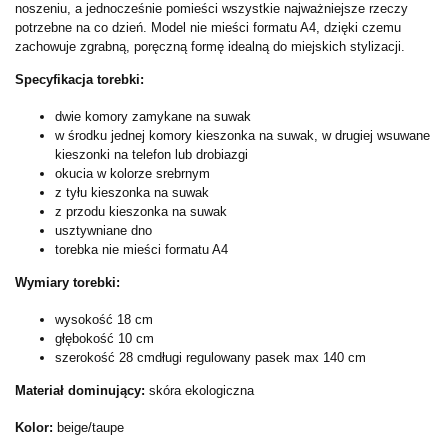
noszeniu, a jednocześnie pomieści wszystkie najważniejsze rzeczy
potrzebne na co dzień. Model nie mieści formatu A4, dzięki czemu
zachowuje zgrabną, poręczną formę idealną do miejskich stylizacji.
Specyfikacja torebki:
dwie komory zamykane na suwak
w środku jednej komory kieszonka na suwak, w drugiej wsuwane
kieszonki na telefon lub drobiazgi
okucia w kolorze srebrnym
z tyłu kieszonka na suwak
z przodu kieszonka na suwak
usztywniane dno
torebka nie mieści formatu A4
Wymiary torebki:
wysokość 18 cm
głębokość 10 cm
szerokość 28 cm
długi regulowany pasek max 140 cm
Materiał dominujący:
skóra ekologiczna
Kolor:
beige/taupe