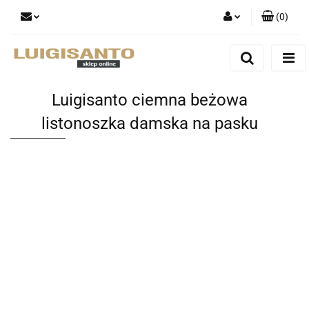
(
0
)
Zaloguj się
Zarejestruj się
Dodaj zgłoszenie
Luigisanto ciemna beżowa
listonoszka damska na pasku