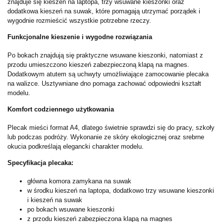
znajduje się kieszeń na laptopa, trzy wsuwane kieszonki oraz
dodatkowa kieszeń na suwak, które pomagają utrzymać porządek i
wygodnie rozmieścić wszystkie potrzebne rzeczy.
Funkcjonalne kieszenie i wygodne rozwiązania
Po bokach znajdują się praktyczne wsuwane kieszonki, natomiast z
przodu umieszczono kieszeń zabezpieczoną klapą na magnes.
Dodatkowym atutem są uchwyty umożliwiające zamocowanie plecaka
na walizce. Usztywniane dno pomaga zachować odpowiedni kształt
modelu.
Komfort codziennego użytkowania
Plecak mieści format A4, dlatego świetnie sprawdzi się do pracy, szkoły
lub podczas podróży. Wykonanie ze skóry ekologicznej oraz srebrne
okucia podkreślają elegancki charakter modelu.
Specyfikacja plecaka:
główna komora zamykana na suwak
w środku kieszeń na laptopa, dodatkowo trzy wsuwane kieszonki
i kieszeń na suwak
po bokach wsuwane kieszonki
z przodu kieszeń zabezpieczona klapą na magnes