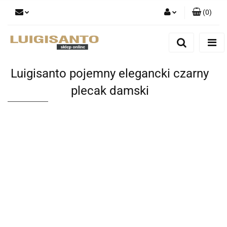
(
0
)
Zaloguj się
Zarejestruj się
Dodaj zgłoszenie
Luigisanto pojemny elegancki czarny
plecak damski