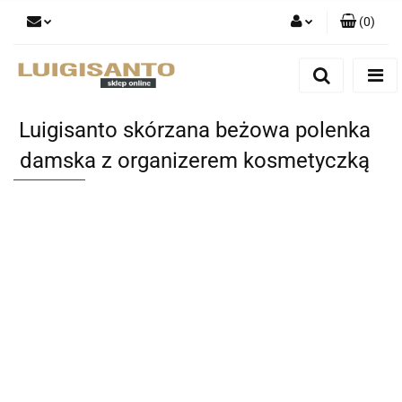
(
0
)
Zaloguj się
Zarejestruj się
Dodaj zgłoszenie
Luigisanto skórzana beżowa polenka
damska z organizerem kosmetyczką