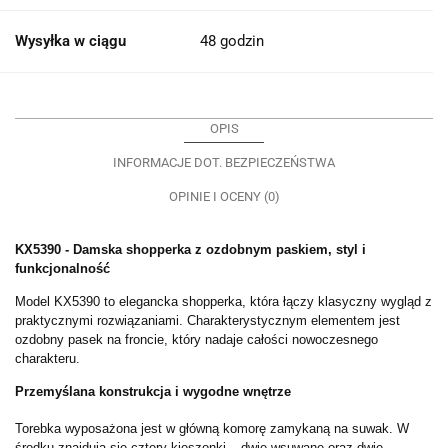
Wysyłka w ciągu
48 godzin
OPIS
INFORMACJE DOT. BEZPIECZEŃSTWA
OPINIE I OCENY (0)
KX5390 - Damska shopperka z ozdobnym paskiem, styl i
funkcjonalność
Model KX5390 to elegancka shopperka, która łączy klasyczny wygląd z
praktycznymi rozwiązaniami. Charakterystycznym elementem jest
ozdobny pasek na froncie, który nadaje całości nowoczesnego
charakteru.
Przemyślana konstrukcja i wygodne wnętrze
Torebka wyposażona jest w główną komorę zamykaną na suwak. W
środku znajdują się cztery kieszonki – dwie wsuwane oraz dwie