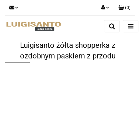
(
0
)
Zaloguj się
Zarejestruj się
Dodaj zgłoszenie
Luigisanto żółta shopperka z
ozdobnym paskiem z przodu