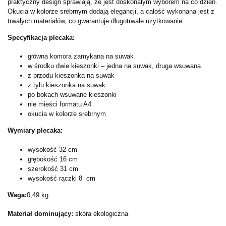
praktyczny design sprawiają, że jest doskonałym wyborem na co dzień.
Okucia w kolorze srebrnym dodają elegancji, a całość wykonana jest z
trwałych materiałów, co gwarantuje długotrwałe użytkowanie.
Specyfikacja plecaka:
główna komora zamykana na suwak
w środku dwie kieszonki – jedna na suwak, druga wsuwana
z przodu kieszonka na suwak
z tyłu kieszonka na suwak
po bokach wsuwane kieszonki
nie mieści formatu A4
okucia w kolorze srebrnym
Wymiary plecaka:
wysokość 32 cm
głębokość 16 cm
szerokość 31 cm
wysokość rączki 8  cm
Waga:
0,49 kg
Materiał dominujący:
skóra ekologiczna