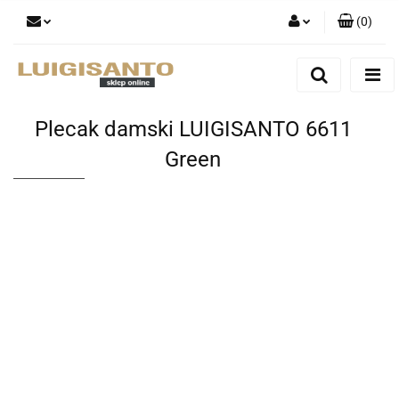
(
0
)
Zaloguj się
Zarejestruj się
Dodaj zgłoszenie
Plecak damski LUIGISANTO 6611
Green