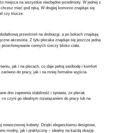
o miejsca na wszystkie niezbędne przedmioty. W jednej z
e chcesz mieć pod ręką. W drugiej komorze znajduje się
el czy klucze.
dodatkową przestrzeń na drobiazgi, a po bokach znajdują
czne akcesoria. Z tyłu plecaka znajduje się jeszcze jedna
c przechowywanie cennych rzeczy blisko ciała.
eniu, jak i na plecach, co daje pełną swobodę i komfort
zarówno do pracy, jak i na mniej formalne wyjścia.
ane dno zapewnia stabilność i sprawia, że plecak
4, co czyni go idealnym rozwiązaniem do pracy lub na
dej nowoczesnej kobiety. Dzięki eleganckiemu designowi,
no modny, jak i praktyczny – idealny na każdą okazję.