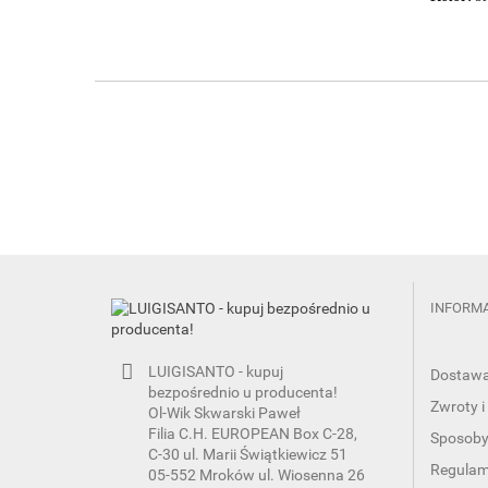
INFORM
LUIGISANTO - kupuj
Dostaw
bezpośrednio u producenta!
Zwroty i
Ol-Wik Skwarski Paweł
Filia C.H. EUROPEAN Box C-28,
Sposoby
C-30 ul. Marii Świątkiewicz 51
Regulami
05-552 Mroków ul. Wiosenna 26