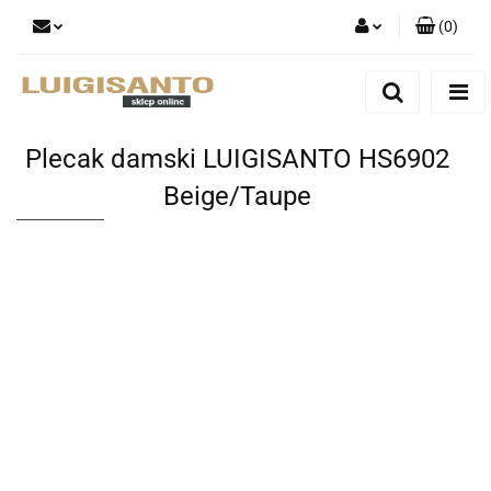
(
0
)
Zaloguj się
Zarejestruj się
Dodaj zgłoszenie
Plecak damski LUIGISANTO HS6902
Beige/Taupe