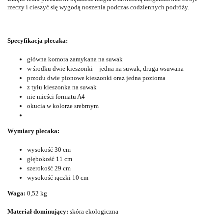
rzeczy i cieszyć się wygodą noszenia podczas codziennych podróży.
Specyfikacja plecaka:
główna komora zamykana na suwak
w środku dwie kieszonki – jedna na suwak, druga wsuwana
przodu dwie pionowe kieszonki oraz jedna pozioma
z tyłu kieszonka na suwak
nie mieści formatu A4
okucia w kolorze srebrnym
Wymiary plecaka:
wysokość 30 cm
głębokość 11 cm
szerokość 29 cm
wysokość rączki 10 cm
Waga:
0,52 kg
Materiał dominujący:
skóra ekologiczna