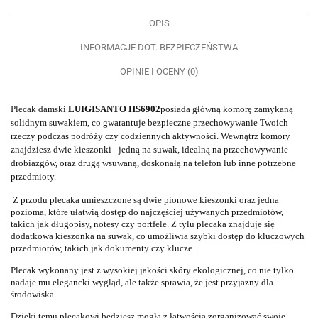
OPIS
INFORMACJE DOT. BEZPIECZEŃSTWA
OPINIE I OCENY (0)
Plecak damski
LUIGISANTO HS6902
posiada główną komorę zamykaną
solidnym suwakiem, co gwarantuje bezpieczne przechowywanie Twoich
rzeczy podczas podróży czy codziennych aktywności. Wewnątrz komory
znajdziesz dwie kieszonki - jedną na suwak, idealną na przechowywanie
drobiazgów, oraz drugą wsuwaną, doskonałą na telefon lub inne potrzebne
przedmioty.
Z przodu plecaka umieszczone są dwie pionowe kieszonki oraz jedna
pozioma, które ułatwią dostęp do najczęściej używanych przedmiotów,
takich jak długopisy, notesy czy portfele. Z tyłu plecaka znajduje się
dodatkowa kieszonka na suwak, co umożliwia szybki dostęp do kluczowych
przedmiotów, takich jak dokumenty czy klucze.
Plecak wykonany jest z wysokiej jakości skóry ekologicznej, co nie tylko
nadaje mu elegancki wygląd, ale także sprawia, że jest przyjazny dla
środowiska.
Dzięki temu plecakowi będziesz mogła z łatwością zorganizować swoje