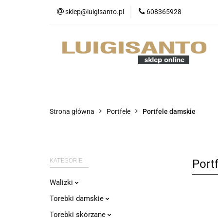
sklep@luigisanto.pl
608365928
O nas
Promocj
Portfele
Nowo
O nas
Promocje
Walizki
Strona główna
Portfele
Portfele damskie
KATEGORIE
Port
Walizki
Torebki damskie
Torebki skórzane