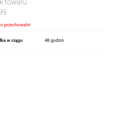
k towaru
99
o przechowalni
łka w ciągu
48 godzin