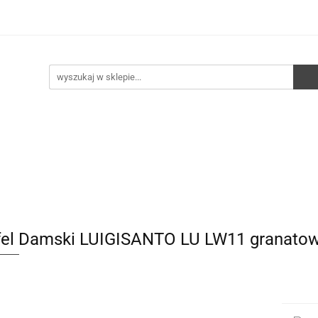
e
Walizki
Torebki
Torebki skórzane
Pleca
ści
HURT
Torebki
Torebki skórzane
Plecaki
Torby
fel Damski LUIGISANTO LU LW11 granatow