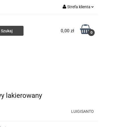
Strefa klienta
ki
Torby
Zaloguj się
0,00 zł
Zarejestruj się
0
Dodaj zgłoszenie
Portfele
Nowości
HURT
y lakierowany
LUIGISANTO