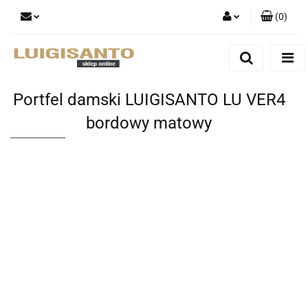
(
0
)
Zaloguj się
Zarejestruj się
Dodaj zgłoszenie
Portfel damski LUIGISANTO LU VER4
bordowy matowy