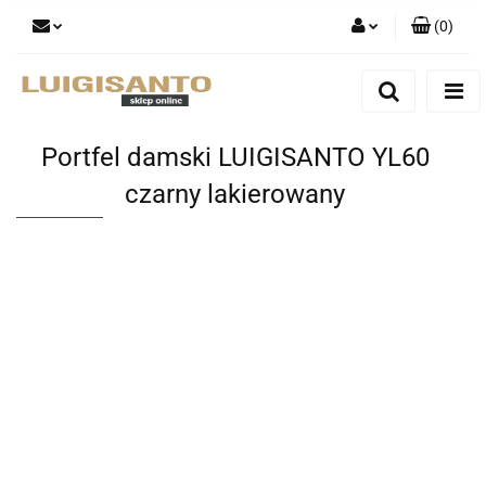
(
0
)
Zaloguj się
Zarejestruj się
Dodaj zgłoszenie
Portfel damski LUIGISANTO YL60
czarny lakierowany