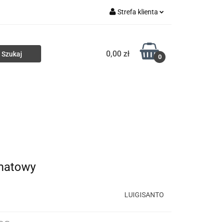
Strefa klienta
ki
Torby
Zaloguj się
0,00 zł
Zarejestruj się
0
Dodaj zgłoszenie
Portfele
Nowości
HURT
matowy
LUIGISANTO