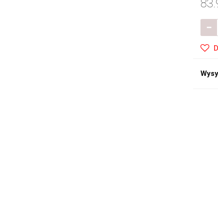
83.
D
Wysy