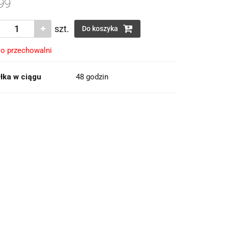
99
szt.
Do koszyka
o przechowalni
łka w ciągu
48 godzin