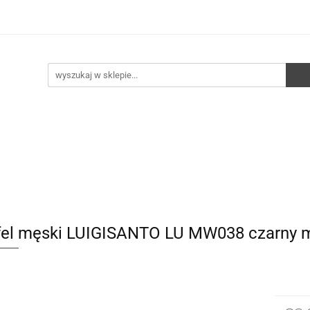
e
Walizki
Torebki
Torebki skórzane
Pleca
ści
HURT
Torebki
Torebki skórzane
Plecaki
Torby
fel męski LUIGISANTO LU MW038 czarny 