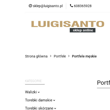
sklep@luigisanto.pl
608365928
O nas
Promocj
Portfele
Nowo
O nas
Promocje
Walizki
Strona główna
Portfele
Portfele męskie
KATEGORIE
Port
Walizki
Torebki damskie
Torebki skórzane