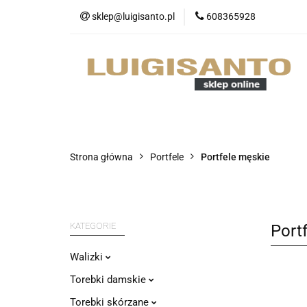
sklep@luigisanto.pl
608365928
O nas
Promocj
Portfele
Nowo
O nas
Promocje
Walizki
Strona główna
Portfele
Portfele męskie
KATEGORIE
Port
Walizki
Torebki damskie
Torebki skórzane