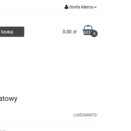
Strefa klienta
ki
Torby
Zaloguj się
0,00 zł
Zarejestruj się
0
Dodaj zgłoszenie
Portfele
Nowości
HURT
atowy
LUIGISANTO