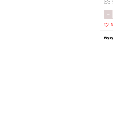
83.
D
Wysy