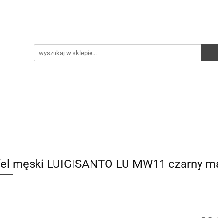
e
Walizki
Torebki
Torebki skórzane
Pleca
ści
HURT
Torebki
Torebki skórzane
Plecaki
Torby
fel męski LUIGISANTO LU MW11 czarny m