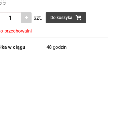
99
szt.
Do koszyka
o przechowalni
łka w ciągu
48 godzin