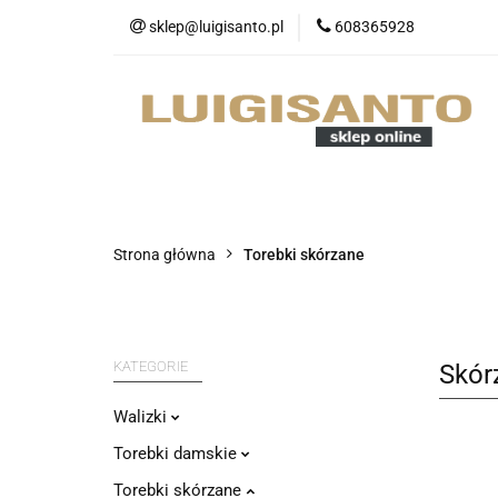
sklep@luigisanto.pl
608365928
O nas
Promocj
Portfele
Nowo
O nas
Promocje
Walizki
Strona główna
Torebki skórzane
KATEGORIE
Skór
Walizki
Torebki damskie
Torebki skórzane