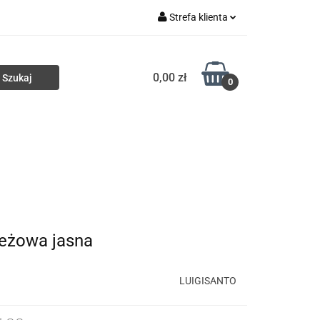
Strefa klienta
ki
Torby
Zaloguj się
0,00 zł
Zarejestruj się
0
Dodaj zgłoszenie
Portfele
Nowości
HURT
beżowa jasna
LUIGISANTO