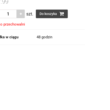
.99
szt.
Do koszyka
o przechowalni
łka w ciągu
48 godzin