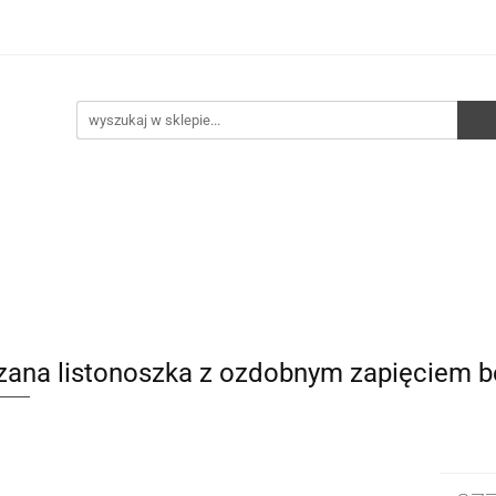
e
Walizki
Torebki
Torebki skórzane
Pleca
ści
HURT
Torebki
Torebki skórzane
Plecaki
Torby
zana listonoszka z ozdobnym zapięciem 