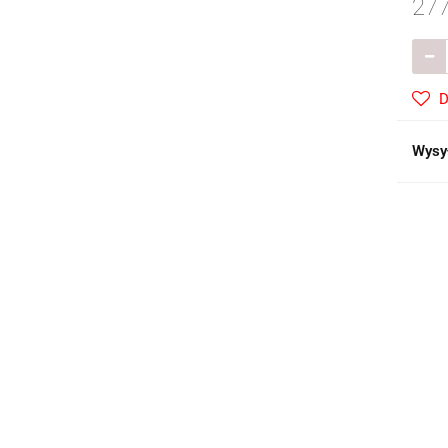
277
D
Wysy