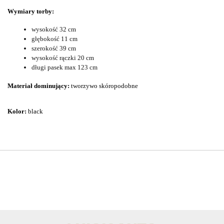
Wymiary torby:
wysokość 32 cm
głębokość 11 cm
szerokość 39 cm
wysokość rączki 20 cm
długi pasek max 123 cm
Materiał dominujący:
tworzywo skóropodobne
Kolor:
black