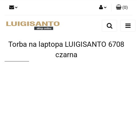
(
0
)
Zaloguj się
Zarejestruj się
Dodaj zgłoszenie
Torba na laptopa LUIGISANTO 6708
czarna