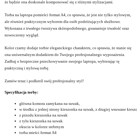
że będzie ona doskonale komponować się z różnymi stylizacjami.
Torba na laptopa pomieści format A4, co sprawia, że jest nie tylko stylowym,
ale również praktycznym wyborem dla osób podróżujących służbowo.
Wykonana z trwałego tworzywa skóropodobnego, gwarantuje trwałość oraz
nowoczesny wygląd.
Kolor czarny dodaje torbie eleganckiego charakteru, co sprawia, że stanie się
ona uniwersalnym dodatkiem do Twojego profesjonalnego wyposażenia.
Zadbaj o bezpieczne przechowywanie swojego laptopa, wybierając tę
praktyczną i stylową torbę.
Zamów teraz i podkreśl swój profesjonalny styl!
Specyfikacja torby:
główna komora zamykana na suwak, 
w środku z jednej strony kieszonka na suwak, z drugiej wsuwane kieszo
z przodu kieszonka na suwak
z tyłu kieszonka na suwak
okucia w kolorze srebrnym
torba mieści format A4