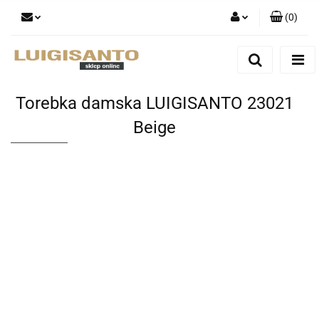
(
0
)
Zaloguj się
Zarejestruj się
Dodaj zgłoszenie
Torebka damska LUIGISANTO 23021
Beige