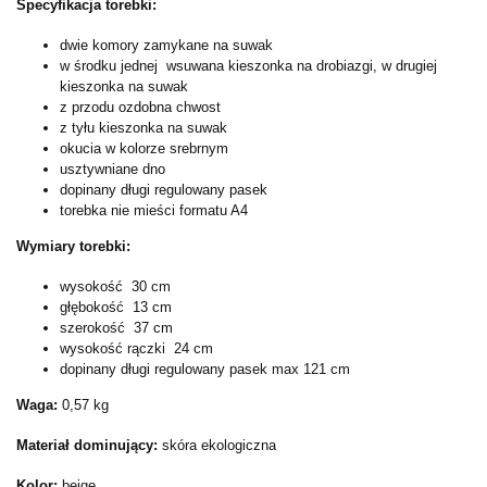
Specyfikacja torebki:
dwie komory zamykane na suwak
w środku jednej
wsuwana kieszonka na drobiazgi, w drugiej
kieszonka na suwak
z przodu ozdobna chwost
z tyłu kieszonka na suwak
okucia w kolorze srebrnym
usztywniane dno
dopinany długi regulowany pasek
torebka nie mieści formatu A4
Wymiary torebki:
wysokość
30 cm
głębokość
13 cm
szerokość
37 cm
wysokość rączki
24 cm
dopinany długi regulowany pasek max 121 cm
Waga:
0,57 kg
Materiał dominujący:
skóra ekologiczna
Kolor:
beige