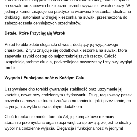
na suwak, co zapewnia bezpieczne przechowywanie Twoich rzeczy. W
jednej z komór znajduje się praktyczna wsuwana kieszonka, idealna na
drobiazgi, natomiast w drugiej kieszonka na suwak, przeznaczona do
zabezpieczenia cenniejszych przedmiotów.
Detale, Które Przyciągają Wzrok
Przód torebki zdobi elegancki chwost, dodający jej wyjątkowego
charakteru. Z tyłu znajduje się dodatkowa kieszonka na suwak, która
zapewnia szybki dostęp do najpotrzebniejszych rzeczy. Całość
uzupełniają srebrne okucia, podkreślające nowoczesny i stylowy wygląd
torebki.
Wygoda i Funkcjonalność w Każdym Calu
Usztywniane dno torebki gwarantuje stabilność oraz utrzymanie jej
kształtu, nawet przy codziennym użytkowaniu. Długi, regulowany pasek
pozwala na noszenie torebki zarówno na ramieniu, jak i przez ramię, co
czyni ją niezwykle uniwersalnym dodatkiem.
Choć torebka nie mieści formatu A4, jej kompaktowe rozmiary i
starannie przemyślana organizacja wnętrza sprawiają, że jest to idealny
wybór na codzienne wyjścia. Elegancja i funkcjonalność w jednym!