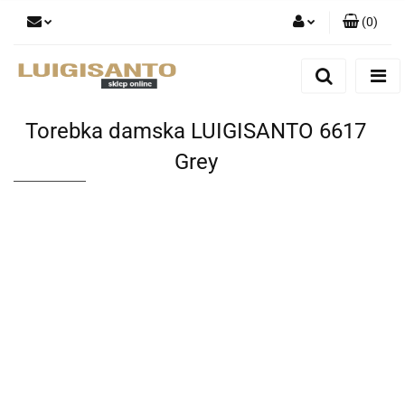
(
0
)
Zaloguj się
Zarejestruj się
Dodaj zgłoszenie
Torebka damska LUIGISANTO 6617
Grey