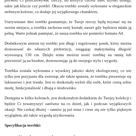
pozwoli Ci przechowywać rzeczy, do których chcesz mieć szybki dostęp,
takie jak klucze czy portfel. Okucia torebki zostały wykonane w eleganckim
srebrnym kolorze, co dodaje jej wyjątkowego charakteru.
Usztywniane dno torebki gwarantuje, że Twoje rzeczy będą trzymać się na
swoim miejscu, a torebka zachowa swój kształt, nawet gdy będziesz miała ją
pełną. Warto jednak pamiętać, że nasza torebka nie pomieści formatu A4.
Dodatkowym atutem tej torebki jest długi i regulowany pasek, który można
dostosować do własnych preferencji, osiągając maksymalną długość
wynoszącą 130 cm. Dzięki temu możesz nosić torebkę na ramię lub
przewiesić ją na biodrze, dostosowując ją do swojego stylu i wygody.
Torebka została wykonana z wysokiej jakości skóry ekologicznej, co nie
tylko jest przyjazne dla zwierząt, ale także sprawia, że torebka prezentuje się
luksusowo i jest trwała. Jest to doskonały wybór dla osób, które cenią sobie
modę, funkcjonalność i dbają o środowisko.
Dostępna w kilku kolorach, jest doskonałym dodatkiem do Twojej kolekcji i
będzie Ci towarzyszyć zarówno na co dzień, jak i podczas wyjątkowych
okazji. Nie czekaj dłużej - zamów ją już teraz i ciesz się nie tylko pięknym
wyglądem, ale także wygodą użytkowania.
Specyfikacja torebki: