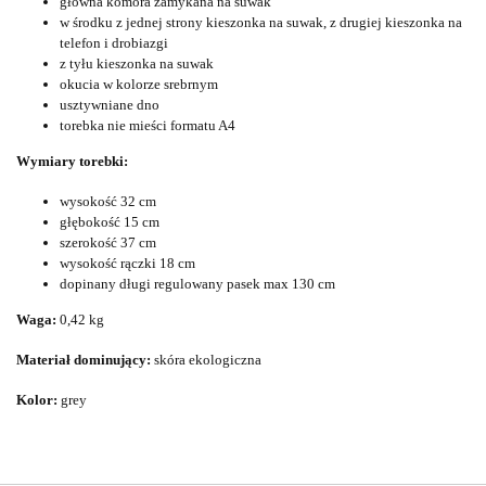
główna komora zamykana na suwak
w środku z jednej strony kieszonka na suwak, z drugiej kieszonka na
telefon i drobiazgi
z tyłu kieszonka na suwak
okucia w kolorze srebrnym
usztywniane dno
torebka nie mieści formatu A4
Wymiary torebki:
wysokość 32 cm
głębokość 15 cm
szerokość 37 cm
wysokość rączki 18 cm
dopinany długi regulowany pasek max 130 cm
Waga:
0,42 kg
Materiał dominujący:
skóra ekologiczna
Kolor:
grey