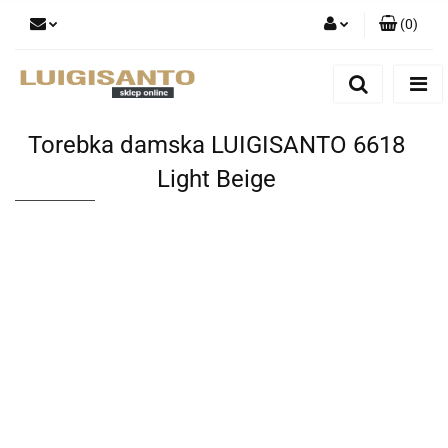
(
0
)
Zaloguj się
Zarejestruj się
Dodaj zgłoszenie
Torebka damska LUIGISANTO 6618
Light Beige