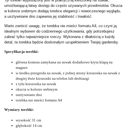
Tył torebki wyposażony jest w praktyczną kieszonkę na suwak,
umożliwiającą łatwy dostęp do często używanych przedmiotów. Okucia
w kolorze srebrnym dodają torebce elegancji i nowoczesnego wyglądu,
a usztywniane dno zapewnia jej stabilność i trwałość.
Warto zwrócić uwagę, że torebka nie mieści formatu A4, co czyni ją
idealnym wyborem do codziennego użytkowania, gdy potrzebujesz
zabrać tylko najważniejsze rzeczy. Wykonana z dbałością o każdy
detal, ta torebka będzie doskonałym uzupełnieniem Twojej garderoby.
Specyfikacja torebki:
główna komora zamykana na suwak dodatkowo kryta klapą na
magnes
w środku przegroda na suwak, z jednej strony kieszonka na suwak z
drugiej dwie kieszonki na telefon lub drobiazgi
z tyłu kieszonka na suwak
okucia w kolorze srebrnym
usztywniane dno
torebka nie mieści formatu A4
Wymiary torebki:
wysokość 31 cm
głębokość 14 cm