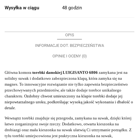
Wysyłka w ciągu
48 godzin
OPIS
INFORMACJE DOT. BEZPIECZEŃSTWA
OPINIE I OCENY (0)
Główna komora
torebki damskiej LUIGISANTO 6806
zamykana jest na
solidny suwak i dodatkowo zabezpieczona klapą, która zamyka się na
magnes. To innowacyjne rozwiązanie nie tylko zapewnia bezpieczeństwo
przechowywanych przedmiotów, ale także dodaje torebce unikalnego
charakteru.
Ozdobny chwost umieszczony na klapie torebki dodaje jej
niepowtarzalnego uroku, podkreślając wysoką jakość wykonania i dbałość o
detale.
Wewnątrz torebki znajduje się przegroda, zamykana na suwak, dzięki której
łatwo zorganizujesz swoje rzeczy. Dodatkowo, otwarta kieszonka na
drobiazgi oraz mała kieszonka na suwak ułatwią Ci utrzymanie porządku. Z
tyłu torebki umiejscowiona jest praktyczna kieszonka na suwak,