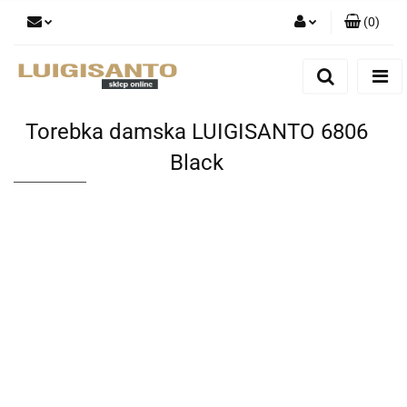
(
0
)
Zaloguj się
Zarejestruj się
Dodaj zgłoszenie
Torebka damska LUIGISANTO 6806
Black