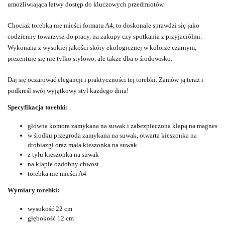
umożliwiająca łatwy dostęp do kluczowych przedmiotów.
Chociaż torebka nie mieści formatu A4, to doskonale sprawdzi się jako
codzienny towarzysz do pracy, na zakupy czy spotkania z przyjaciółmi.
Wykonana z wysokiej jakości skóry ekologicznej w kolorze czarnym,
prezentuje się nie tylko stylowo, ale także dba o środowisko.
Daj się oczarować elegancji i praktyczności tej torebki. Zamów ją teraz i
podkreśl swój wyjątkowy styl każdego dnia!
Specyfikacja torebki:
główna komora zamykana na suwak i zabezpieczona klapą na magnes
w środku przegroda zamykana na suwak, otwarta kieszonka na
drobiazgi oraz mała kieszonka na suwak
z tyłu kieszonka na suwak
na klapie ozdobny chwost
torebka nie mieści A4
Wymiary torebki:
wysokość 22 cm
głębokość 12 cm