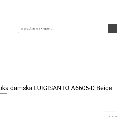
e
Walizki
Torebki
Torebki skórzane
Pleca
ści
HURT
Torebki
Torebki skórzane
Plecaki
Torby
bka damska LUIGISANTO A6605-D Beige