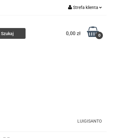
Strefa klienta
ki
Torby
Zaloguj się
0,00 zł
Zarejestruj się
0
Dodaj zgłoszenie
Portfele
Nowości
HURT
LUIGISANTO