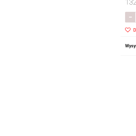
132
D
Wysy