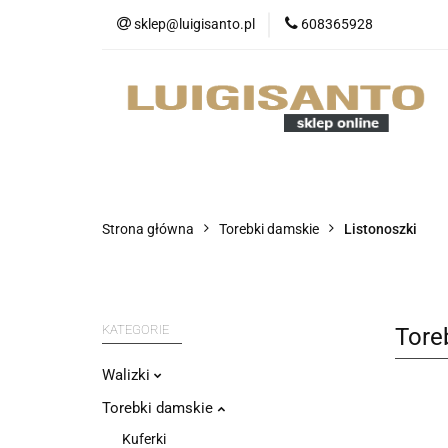
sklep@luigisanto.pl
608365928
O nas
Promocj
Portfele
Nowo
O nas
Promocje
Walizki
Strona główna
Torebki damskie
Listonoszki
KATEGORIE
Tore
Walizki
Torebki damskie
Kuferki