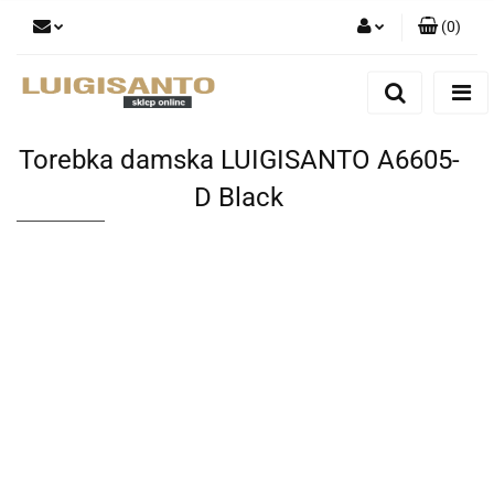
(
0
)
Zaloguj się
Zarejestruj się
Dodaj zgłoszenie
Torebka damska LUIGISANTO A6605-
D Black