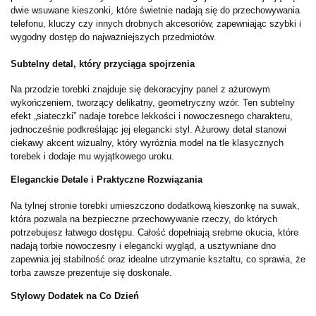
dwie wsuwane kieszonki, które świetnie nadają się do przechowywania
telefonu, kluczy czy innych drobnych akcesoriów, zapewniając szybki i
wygodny dostęp do najważniejszych przedmiotów.
Subtelny detal, który przyciąga spojrzenia
Na przodzie torebki znajduje się dekoracyjny panel z ażurowym
wykończeniem, tworzący delikatny, geometryczny wzór. Ten subtelny
efekt „siateczki” nadaje torebce lekkości i nowoczesnego charakteru,
jednocześnie podkreślając jej elegancki styl. Ażurowy detal stanowi
ciekawy akcent wizualny, który wyróżnia model na tle klasycznych
torebek i dodaje mu wyjątkowego uroku.
Eleganckie Detale i Praktyczne Rozwiązania
Na tylnej stronie torebki umieszczono dodatkową kieszonkę na suwak,
która pozwala na bezpieczne przechowywanie rzeczy, do których
potrzebujesz łatwego dostępu. Całość dopełniają srebrne okucia, które
nadają torbie nowoczesny i elegancki wygląd, a usztywniane dno
zapewnia jej stabilność oraz idealne utrzymanie kształtu, co sprawia, że
torba zawsze prezentuje się doskonale.
Stylowy Dodatek na Co Dzień