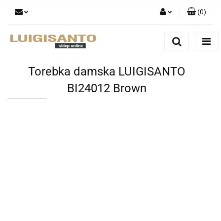
(
0
)
Zaloguj się
Zarejestruj się
Dodaj zgłoszenie
Torebka damska LUIGISANTO
BI24012 Brown