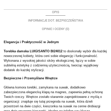
OPIS
INFORMACJE DOT. BEZPIECZEŃSTWA
OPINIE I OCENY (0)
Elegancja i Praktyczność w Jednym
Torebka damska LUIGISANTO BI24012
to doskonały wybór dla każdej
nowoczesnej kobiety, która ceni sobie elegancję i funkcjonalność.
Wykonana z wysokiej jakości skóry ekologicznej, łączy w sobie
subtelną estetykę z codzienną użytecznością, tworząc wyjątkowy
dodatek do każdej stylizacji.
Bezpieczne i Przemyślane Wnętrze
Główna komora torebki, zamykana na suwak, dodatkowo
zabezpieczona elegancką klapą na magnes, zapewnia pełną ochronę
Twoich rzeczy. Wnętrze zostało starannie zaprojektowane z myślą o
organizacji: znajduje się tutaj przegroda na suwak, która dzieli
przestrzeń na dwie części, kieszonka na suwak na cenne drobiazgi
oraz dwie wsuwane kieszonki, idealne na telefon czy klucze.