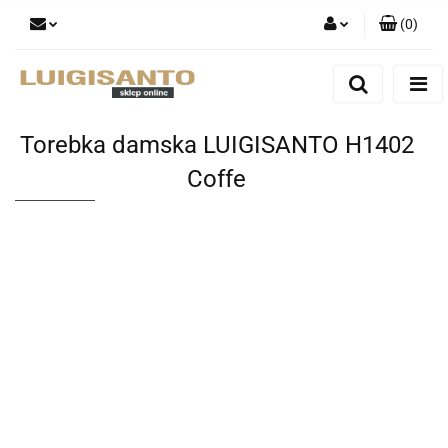
(
0
)
Zaloguj się
Zarejestruj się
Dodaj zgłoszenie
Torebka damska LUIGISANTO H1402
Coffe