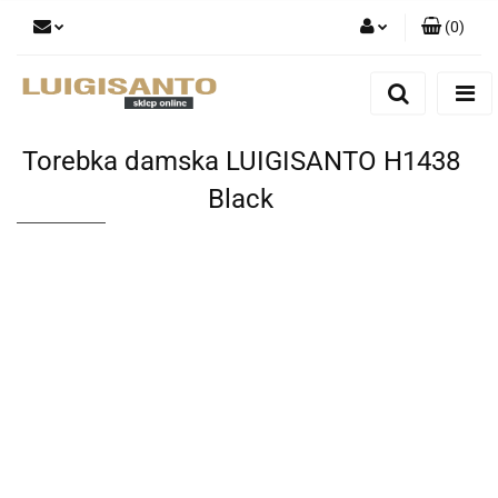
(
0
)
Zaloguj się
Zarejestruj się
Dodaj zgłoszenie
Torebka damska LUIGISANTO H1438
Black