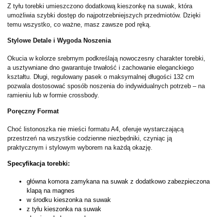
Z tyłu torebki umieszczono dodatkową kieszonkę na suwak, która
umożliwia szybki dostęp do najpotrzebniejszych przedmiotów. Dzięki
temu wszystko, co ważne, masz zawsze pod ręką.
Stylowe Detale i Wygoda Noszenia
Okucia w kolorze srebrnym podkreślają nowoczesny charakter torebki,
a usztywniane dno gwarantuje trwałość i zachowanie eleganckiego
kształtu. Długi, regulowany pasek o maksymalnej długości 132 cm
pozwala dostosować sposób noszenia do indywidualnych potrzeb – na
ramieniu lub w formie crossbody.
Poręczny Format
Choć listonoszka nie mieści formatu A4, oferuje wystarczającą
przestrzeń na wszystkie codzienne niezbędniki, czyniąc ją
praktycznym i stylowym wyborem na każdą okazję.
Specyfikacja torebki:
główna komora zamykana na suwak z dodatkowo zabezpieczona
klapą na magnes
w środku kieszonka na suwak
z tyłu kieszonka na suwak