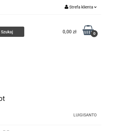
Strefa klienta
ki
Torby
Zaloguj się
0,00 zł
Zarejestruj się
0
Dodaj zgłoszenie
Portfele
Nowości
HURT
ot
LUIGISANTO