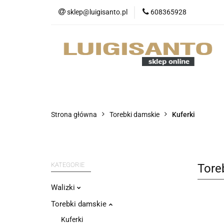
sklep@luigisanto.pl
608365928
O nas
Promocj
Portfele
Nowo
O nas
Promocje
Walizki
Strona główna
Torebki damskie
Kuferki
KATEGORIE
Tore
Walizki
Torebki damskie
Kuferki