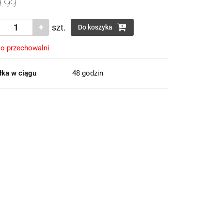
.99
szt.
Do koszyka
o przechowalni
łka w ciągu
48 godzin