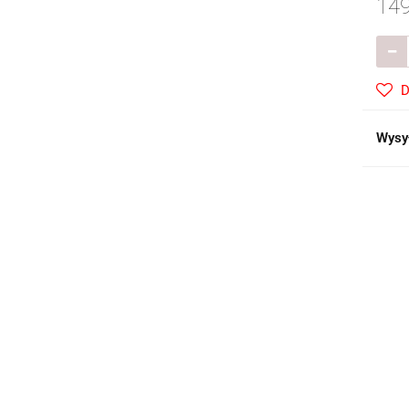
149
D
Wysy