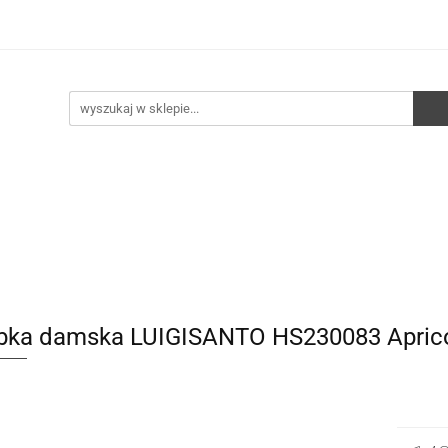
e
Walizki
Torebki
Torebki skórzane
Pleca
ści
HURT
Torebki
Torebki skórzane
Plecaki
Torby
bka damska LUIGISANTO HS230083 Apric