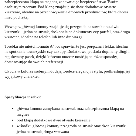
zabezpieczona klapą na magnes, zapewniając bezpieczeństwo Twoim
osobistym rzeczom. Pod klapą znajdują się dwie dodatkowe otwarte
kieszenie, idealne na przechowywanie drobnych przedmiotów, które chcesz
mieć pod ręką.
Wewnątrz głównej komory znajduje się przegroda na suwak oraz dwie
kieszonki - jedna na suwak, doskonała na dokumenty czy portfel, oraz druga
wsuwana, idealna na telefon lub inne drobiazgi.
Torebka nie mieści formatu A4, co sprawia, że jest poręczna i lekka, idealna
na spotkania towarzyskie czy zakupy. Dodatkowo, posiada dopinany długi i
regulowany pasek, dzięki któremu możesz nosić ją na różne sposoby,
dostosowując do swoich preferencji.
Okucia w kolorze srebrnym dodają torebce elegancji i stylu, podkreślając jej
wyjątkowy charakter.
Specyfikacja torebki:
główna komora zamykana na suwak oraz zabezpieczona klapą na
magnes
pod klapą dodatkowe dwie otwarte kieszenie
w środku głównej komory przegroda na suwak oraz dwie kieszonki –
jedna na suwak, druga wsuwana