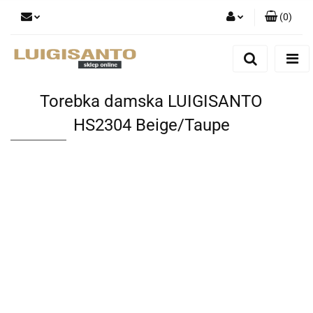
(
0
)
Zaloguj się
Zarejestruj się
Dodaj zgłoszenie
Torebka damska LUIGISANTO
HS2304 Beige/Taupe