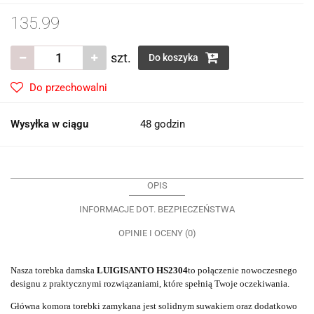
135.99
szt.
Do koszyka
Do przechowalni
Wysyłka w ciągu
48 godzin
OPIS
INFORMACJE DOT. BEZPIECZEŃSTWA
OPINIE I OCENY (0)
Nasza torebka damska
LUIGISANTO HS2304
to połączenie nowoczesnego
designu z praktycznymi rozwiązaniami, które spełnią Twoje oczekiwania.
Główna komora torebki zamykana jest solidnym suwakiem oraz dodatkowo