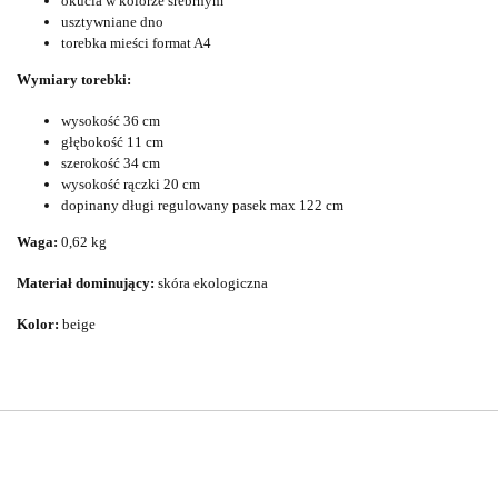
okucia w kolorze srebrnym
usztywniane dno
torebka mieści format A4
Wymiary torebki:
wysokość 36 cm
głębokość 11 cm
szerokość 34 cm
wysokość rączki 20 cm
dopinany długi regulowany pasek max 122 cm
Waga:
0,62 kg
Materiał dominujący:
skóra ekologiczna
Kolor:
beige