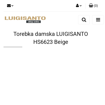
(
0
)
Zaloguj się
Zarejestruj się
Dodaj zgłoszenie
Torebka damska LUIGISANTO
HS6623 Beige