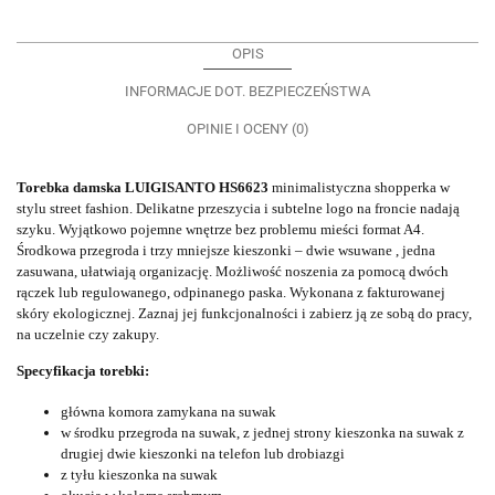
OPIS
INFORMACJE DOT. BEZPIECZEŃSTWA
OPINIE I OCENY (0)
Torebka damska LUIGISANTO HS6623
minimalistyczna shopperka w
stylu street fashion.
Delikatne przeszycia i subtelne logo na froncie nadają
szyku. Wyjątkowo pojemne wnętrze bez problemu mieści format A4.
Środkowa przegroda i trzy mniejsze kieszonki – dwie wsuwane , jedna
zasuwana, ułatwiają organizację. Możliwość noszenia za pomocą dwóch
rączek lub regulowanego, odpinanego paska. Wykonana z fakturowanej
skóry ekologicznej. Zaznaj jej funkcjonalności i zabierz ją ze sobą do pracy,
na uczelnie czy zakupy.
Specyfikacja torebki:
główna komora zamykana na suwak
w środku przegroda na suwak, z jednej strony kieszonka na suwak z
drugiej dwie kieszonki na telefon lub drobiazgi
z tyłu kieszonka na suwak