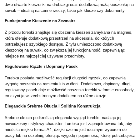
dwie otwarte kieszonki na drobiazgi oraz dodatkową małą kieszonkę na
suwak – idealną na cenne rzeczy, takie jak klucze czy dokumenty.
Funkcjonalne Kieszenie na Zewnątrz
Z przodu torebki znajduje się obszerna kieszeń zamykana na magnes,
która oferuje dodatkową przestrzeń na akcesoria, do których
potrzebujesz szybkiego dostępu. Z tyłu umieszczono dodatkową
kieszonkę na suwak, co zwiększa jej funkcjonalność, zapewniając
miejsce na najczęściej używane przedmioty.
Regulowane Rączki i Dopinany Pasek
Torebka posiada możliwość regulacji długości rączek, co zapewnia
wygodę noszenia na ramieniu lub w dłoni. Dodatkowo, dopinany, długi,
regulowany pasek daje możliwość noszenia torebki w formie crossbody,
co czyni ją wszechstronnym dodatkiem na różne okazje.
Eleganckie Srebrne Okucia i Solidna Konstrukcja
Srebrne okucia podkreślają elegancki wygląd torebki, nadając jej
nowoczesny i stylowy charakter. Torebka jest zaprojektowana tak, aby
mieściła miękki format A4, dzięki czemu jest idealnym wyborem do
pracy lub na uczelnię, oferując wygodę i pojemność, której potrzebujesz