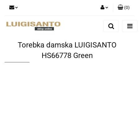
(
0
)
Zaloguj się
Zarejestruj się
Dodaj zgłoszenie
Torebka damska LUIGISANTO
HS66778 Green