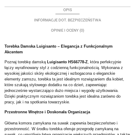
OPIS
INFORMACJE DOT. BEZPIECZEŃSTWA
OPINIE I OCENY (0)
Torebka Damska Luigisanto – Elegancja z Funkcjonalnym
Akcentem
Poznaj torebkę damską
Luigisanto HS66778-Z
, która perfekcyjnie
łączy wyrafinowany styl z codzienną funkcjonalnością. Wykonana z
wysokiej jakości skóry ekologicznej i wzbogacona o eleganckie
elementy zamszu, torebka ta jest idealnym rozwiązaniem dla kobiet,
które szukają stylowego dodatku na co dzień, zapewniając
jednocześnie wystarczająco dużo miejsca i wygodę użytkowania.
Dzięki praktycznym rozwiązaniom torebka jest idealna zarówno do
pracy, jak i na spotkania towarzyskie.
Przestronne Wnętrze i Doskonała Organizacja
Główna komora zamykana na suwak zapewnia bezpieczeństwo i
przestronność. W środku torebka oferuje przegrodę zamykaną na
suwak, co umożliwia łatwą organizację większych przedmiotów, a także