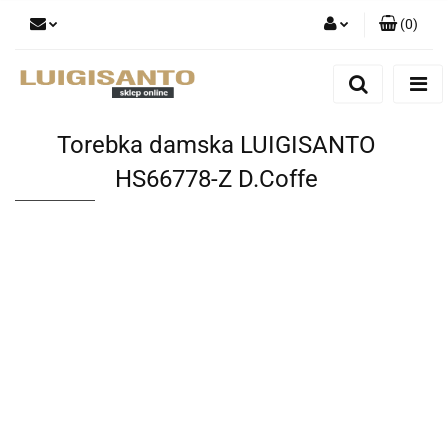
(
0
)
Zaloguj się
Zarejestruj się
Dodaj zgłoszenie
Torebka damska LUIGISANTO
HS66778-Z D.Coffe