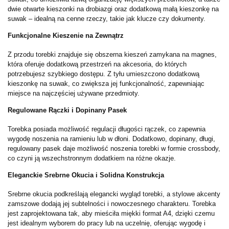
dwie otwarte kieszonki na drobiazgi oraz dodatkową małą kieszonkę na
suwak – idealną na cenne rzeczy, takie jak klucze czy dokumenty.
Funkcjonalne Kieszenie na Zewnątrz
Z przodu torebki znajduje się obszerna kieszeń zamykana na magnes,
która oferuje dodatkową przestrzeń na akcesoria, do których
potrzebujesz szybkiego dostępu. Z tyłu umieszczono dodatkową
kieszonkę na suwak, co zwiększa jej funkcjonalność, zapewniając
miejsce na najczęściej używane przedmioty.
Regulowane Rączki i Dopinany Pasek
Torebka posiada możliwość regulacji długości rączek, co zapewnia
wygodę noszenia na ramieniu lub w dłoni. Dodatkowo, dopinany, długi,
regulowany pasek daje możliwość noszenia torebki w formie crossbody,
co czyni ją wszechstronnym dodatkiem na różne okazje.
Eleganckie Srebrne Okucia i Solidna Konstrukcja
Srebrne okucia podkreślają elegancki wygląd torebki, a stylowe akcenty
zamszowe dodają jej subtelności i nowoczesnego charakteru. Torebka
jest zaprojektowana tak, aby mieściła miękki format A4, dzięki czemu
jest idealnym wyborem do pracy lub na uczelnię, oferując wygodę i