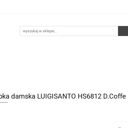
e
Walizki
Torebki
Torebki skórzane
Pleca
ści
HURT
Torebki
Torebki skórzane
Plecaki
Torby
bka damska LUIGISANTO HS6812 D.Coffe