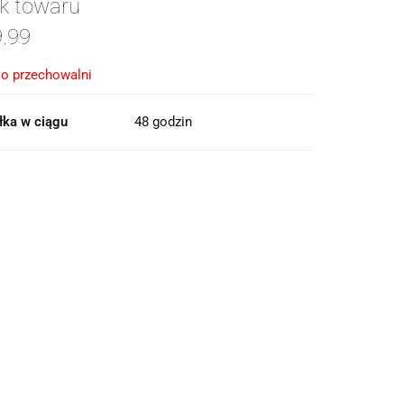
k towaru
.99
o przechowalni
łka w ciągu
48 godzin