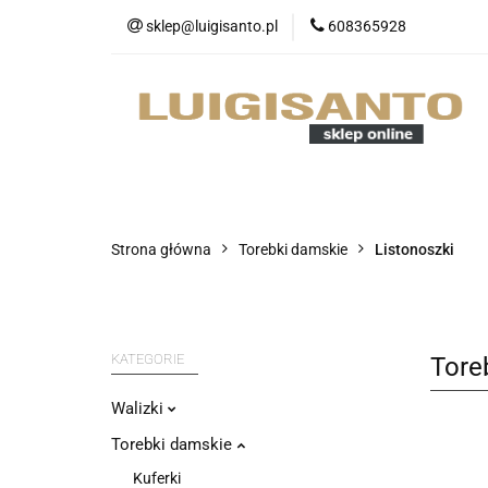
sklep@luigisanto.pl
608365928
O nas
Promocj
Portfele
Nowo
O nas
Promocje
Walizki
Strona główna
Torebki damskie
Listonoszki
KATEGORIE
Tore
Walizki
Torebki damskie
Kuferki