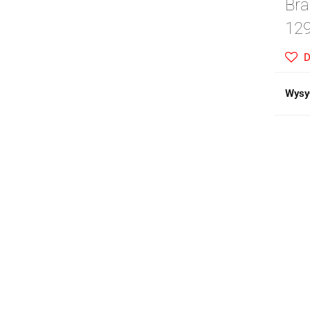
Bra
129
D
Wysy