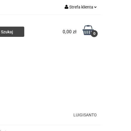
Strefa klienta
ki
Torby
Zaloguj się
0,00 zł
Zarejestruj się
0
Dodaj zgłoszenie
Portfele
Nowości
HURT
LUIGISANTO