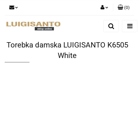
(
0
)
Zaloguj się
Zarejestruj się
Dodaj zgłoszenie
Torebka damska LUIGISANTO K6505
White