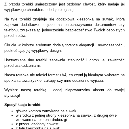
Z przodu torebki umieszczony jest ozdobny chwost, który nadaje jej
wyjątkowego charakteru i dodaje elegancji.
Na tyle torebki znajduje się dodatkowa kieszonka na suwak, która
zapewni dodatkowe miejsce na przechowywanie dokumentów czy
telefonu, zwiększając jednocześnie bezpieczeństwo Twoich osobistych
przedmiotów.
Okucia w kolorze srebrnym dodają torebce elegancji i nowoczesności,
podkreślając jej wyjątkowy design.
Usztywniane dno torebki zapewnia stabilność i chroni jej zawartość
przed uszkodzeniami.
Nasza torebka nie mieści formatu A4, co czyni ją idealnym wyborem na
spotkania towarzyskie, zakupy czy inne codzienne wyjścia.
Wybierz naszą torebkę i dodaj niepowtarzalny akcent do swojej
stylizacji!
Specyfikacja torebki:
główna komora zamykana na suwak
w środku z jednej strony kieszonka na suwak, z drugiej dwie
wsuwane na telefon i drobiazgi
z przodu ozdobny chwost
z tyłu kieszonka na suwak