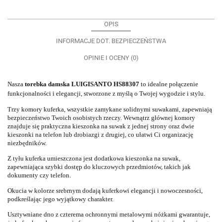
OPIS
INFORMACJE DOT. BEZPIECZEŃSTWA
OPINIE I OCENY (0)
Nasza
torebka damska
LUIGISANTO HS88307
to idealne połączenie
funkcjonalności i elegancji, stworzone z myślą o Twojej wygodzie i stylu.
Trzy komory kuferka, wszystkie zamykane solidnymi suwakami, zapewniają
bezpieczeństwo Twoich osobistych rzeczy. Wewnątrz głównej komory
znajduje się praktyczna kieszonka na suwak z jednej strony oraz dwie
kieszonki na telefon lub drobiazgi z drugiej, co ułatwi Ci organizację
niezbędników.
Z tyłu kuferka umieszczona jest dodatkowa kieszonka na suwak,
zapewniająca szybki dostęp do kluczowych przedmiotów, takich jak
dokumenty czy telefon.
Okucia w kolorze srebrnym dodają kuferkowi elegancji i nowoczesności,
podkreślając jego wyjątkowy charakter.
Usztywniane dno z czterema ochronnymi metalowymi nóżkami gwarantuje,