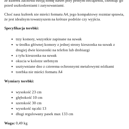
że kuferek zachowa swoją formę nawet przy pełnym obciążeniu, chroniąc go
przed uszkodzeniami i zarysowaniami.
Choć nasz kuferek nie mieści formatu A4, jego kompaktowy rozmiar sprawia,
że jest idealnym towarzyszem na krótsze podróże czy wyjścia.
Specyfikacja torebki:
trzy komory, wszystkie zapinane na suwak
w środku głównej komory z jednej strony kieszonka na suwak z
drugiej dwie kieszonki na telefon lub drobiazgi
z tyłu kieszonka na suwak
okucia w kolorze srebrnym
usztywniane dno z czterema ochronnymi metalowymi nóżkami
torebka nie mieści formatu A4
Wymiary torebki:
wysokość 23 cm
głębokość 10 cm
szerokość 30 cm
wysokość rączki 13
długi regulowany pasek max 133 cm
Waga:
0,49 kg