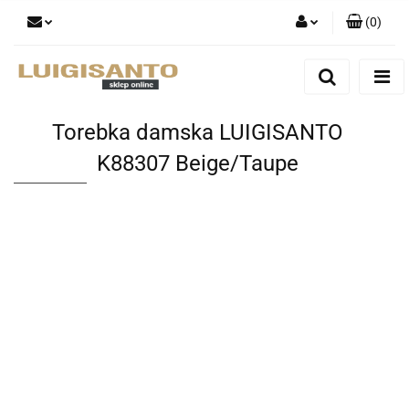
(
0
)
Zaloguj się
Zarejestruj się
Dodaj zgłoszenie
Torebka damska LUIGISANTO
K88307 Beige/Taupe