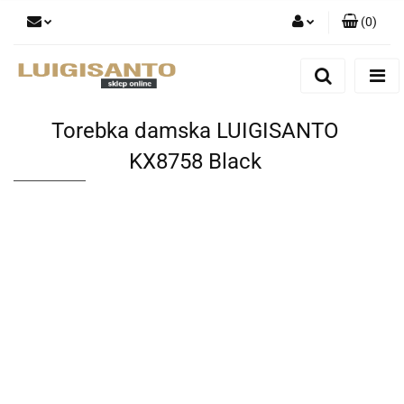
(
0
)
Zaloguj się
Zarejestruj się
Dodaj zgłoszenie
Torebka damska LUIGISANTO
KX8758 Black