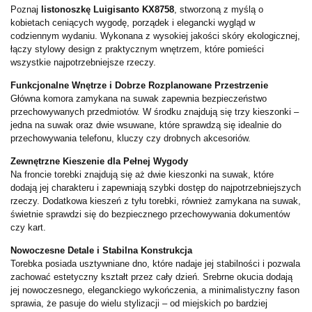
Poznaj
listonoszkę Luigisanto KX8758
, stworzoną z myślą o
kobietach ceniących wygodę, porządek i elegancki wygląd w
codziennym wydaniu. Wykonana z wysokiej jakości skóry ekologicznej,
łączy stylowy design z praktycznym wnętrzem, które pomieści
wszystkie najpotrzebniejsze rzeczy.
Funkcjonalne Wnętrze i Dobrze Rozplanowane Przestrzenie
Główna komora zamykana na suwak zapewnia bezpieczeństwo
przechowywanych przedmiotów. W środku znajdują się trzy kieszonki –
jedna na suwak oraz dwie wsuwane, które sprawdzą się idealnie do
przechowywania telefonu, kluczy czy drobnych akcesoriów.
Zewnętrzne Kieszenie dla Pełnej Wygody
Na froncie torebki znajdują się aż dwie kieszonki na suwak, które
dodają jej charakteru i zapewniają szybki dostęp do najpotrzebniejszych
rzeczy. Dodatkowa kieszeń z tyłu torebki, również zamykana na suwak,
świetnie sprawdzi się do bezpiecznego przechowywania dokumentów
czy kart.
Nowoczesne Detale i Stabilna Konstrukcja
Torebka posiada usztywniane dno, które nadaje jej stabilności i pozwala
zachować estetyczny kształt przez cały dzień. Srebrne okucia dodają
jej nowoczesnego, eleganckiego wykończenia, a minimalistyczny fason
sprawia, że pasuje do wielu stylizacji – od miejskich po bardziej