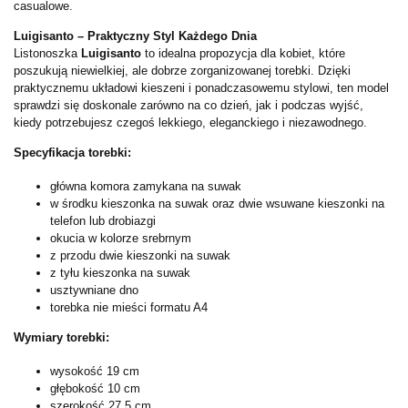
casualowe.
Luigisanto – Praktyczny Styl Każdego Dnia
Listonoszka
Luigisanto
to idealna propozycja dla kobiet, które
poszukują niewielkiej, ale dobrze zorganizowanej torebki. Dzięki
praktycznemu układowi kieszeni i ponadczasowemu stylowi, ten model
sprawdzi się doskonale zarówno na co dzień, jak i podczas wyjść,
kiedy potrzebujesz czegoś lekkiego, eleganckiego i niezawodnego.
Specyfikacja torebki:
główna komora zamykana na suwak
w środku kieszonka na suwak oraz dwie wsuwane kieszonki na
telefon lub drobiazgi
okucia w kolorze srebrnym
z przodu dwie kieszonki na suwak
z tyłu kieszonka na suwak
usztywniane dno
torebka nie mieści formatu A4
Wymiary torebki:
wysokość 19 cm
głębokość 10 cm
szerokość 27,5 cm