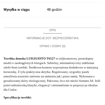
Wysyłka w ciągu
48 godzin
OPIS
INFORMACJE DOT. BEZPIECZEŃSTWA
OPINIE I OCENY (0)
Torebka damska LUIGISANTO T6527
to trójkomorowy, prostokątny
model o zaokrąglonych brzegach. Subtelny, minimalistyczny emblemat
zdobi front torebki. Środkowa komora wyposażona dodatkowo w mniejszą
kieszonkę. Z tyłu praktyczna skrytka. Regulowany, wygodny pasek
umożliwia noszenie zarówno na ramieniu jak i przez ramię. Wykonana z
groszkowatej skóry ekologicznej. Pakowna, lecz nie mieści formatu A4. Jeśli
jesteś miłośniczką klasyki, elegancji i minimalizmu to propozycja idealna
dla Ciebie.
Specyfikacja torebki: