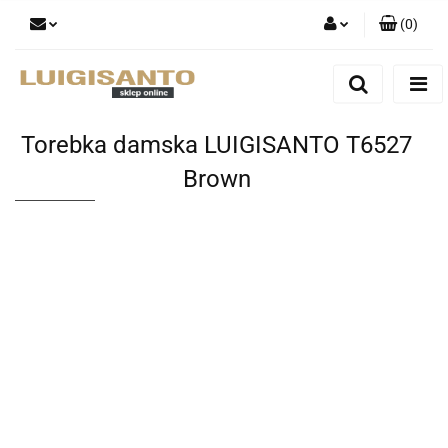
(
0
)
Zaloguj się
Zarejestruj się
Dodaj zgłoszenie
Torebka damska LUIGISANTO T6527
Brown