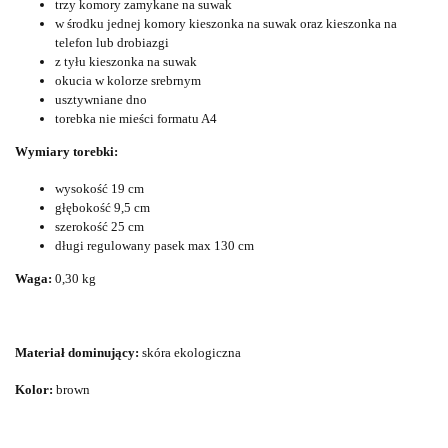
trzy komory zamykane na suwak
w środku jednej komory kieszonka na suwak oraz kieszonka na
telefon lub drobiazgi
z tyłu kieszonka na suwak
okucia w kolorze srebrnym
usztywniane dno
torebka nie mieści formatu A4
Wymiary torebki:
wysokość 19 cm
głębokość 9,5 cm
szerokość 25 cm
długi regulowany pasek max 130 cm
Waga:
0,30 kg
Materiał dominujący:
skóra ekologiczna
Kolor:
brown