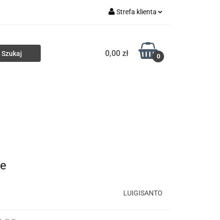
Strefa klienta
ki
Torby
Zaloguj się
0,00 zł
Zarejestruj się
0
Dodaj zgłoszenie
Portfele
Nowości
HURT
pe
LUIGISANTO