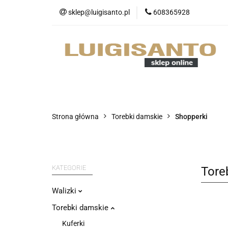
sklep@luigisanto.pl
608365928
O nas
Promocj
Portfele
Nowo
O nas
Promocje
Walizki
Strona główna
Torebki damskie
Shopperki
KATEGORIE
Tore
Walizki
Torebki damskie
Kuferki