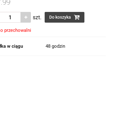
.99
szt.
Do koszyka
o przechowalni
łka w ciągu
48 godzin