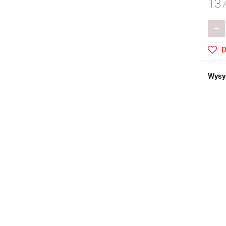
137
D
Wysy