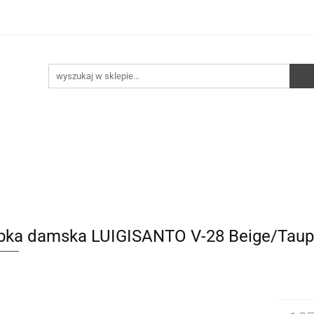
e
Walizki
Torebki
Torebki skórzane
Pleca
ści
HURT
Torebki
Torebki skórzane
Plecaki
Torby
bka damska LUIGISANTO V-28 Beige/Tau