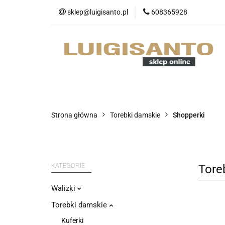
sklep@luigisanto.pl
608365928
O nas
Promocj
Portfele
Nowo
O nas
Promocje
Walizki
Strona główna
Torebki damskie
Shopperki
KATEGORIE
Tore
Walizki
Torebki damskie
Kuferki