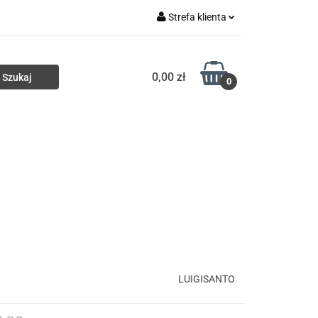
Strefa klienta
ki
Torby
Zaloguj się
0,00 zł
Zarejestruj się
0
Dodaj zgłoszenie
Portfele
Nowości
HURT
LUIGISANTO