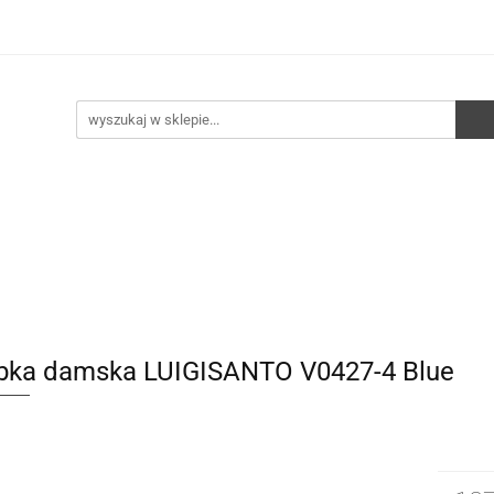
e
Walizki
Torebki
Torebki skórzane
Pleca
ści
HURT
Torebki
Torebki skórzane
Plecaki
Torby
bka damska LUIGISANTO V0427-4 Blue