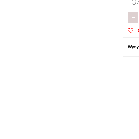
137
D
Wysy