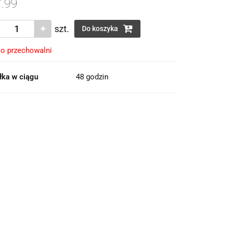
.99
szt.
Do koszyka
o przechowalni
łka w ciągu
48 godzin