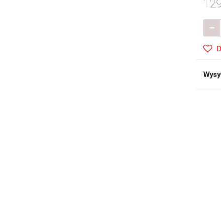
129
D
Wysy