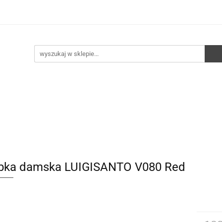
e
Walizki
Torebki
Torebki skórzane
Pleca
ści
HURT
Torebki
Torebki skórzane
Plecaki
Torby
bka damska LUIGISANTO V080 Red