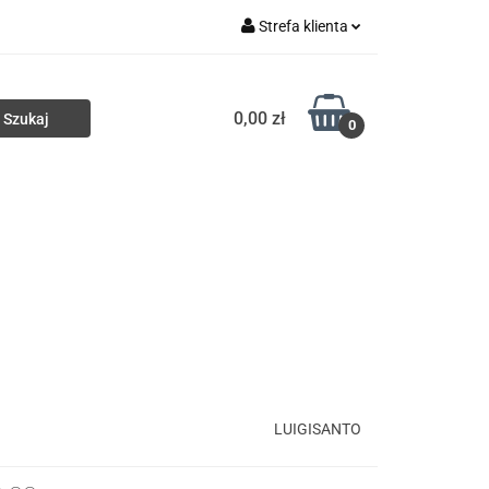
Strefa klienta
ki
Torby
Zaloguj się
0,00 zł
Zarejestruj się
0
Dodaj zgłoszenie
Portfele
Nowości
HURT
LUIGISANTO