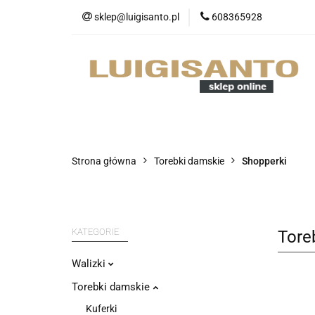
sklep@luigisanto.pl
608365928
O nas
Promocj
Portfele
Nowo
O nas
Promocje
Walizki
Strona główna
Torebki damskie
Shopperki
KATEGORIE
Tore
Walizki
Torebki damskie
Kuferki