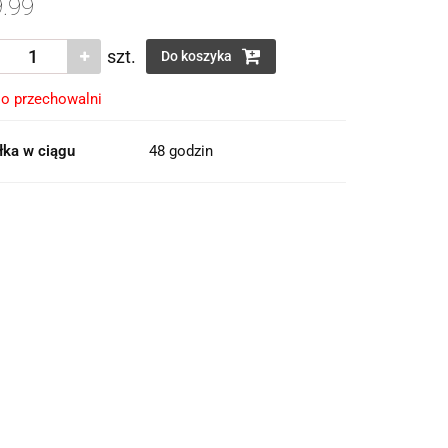
.99
szt.
Do koszyka
o przechowalni
łka w ciągu
48 godzin