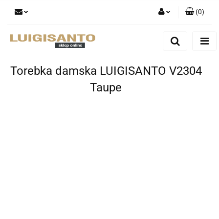
(
0
)
Zaloguj się
Zarejestruj się
Dodaj zgłoszenie
Torebka damska LUIGISANTO V2304
Taupe