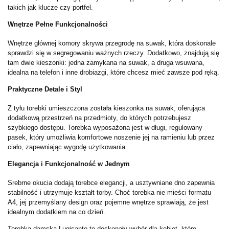
takich jak klucze czy portfel.
Wnętrze Pełne Funkcjonalności
Wnętrze głównej komory skrywa przegrodę na suwak, która doskonale
sprawdzi się w segregowaniu ważnych rzeczy. Dodatkowo, znajdują się
tam dwie kieszonki: jedna zamykana na suwak, a druga wsuwana,
idealna na telefon i inne drobiazgi, które chcesz mieć zawsze pod ręką.
Praktyczne Detale i Styl
Z tyłu torebki umieszczona została kieszonka na suwak, oferująca
dodatkową przestrzeń na przedmioty, do których potrzebujesz
szybkiego dostępu. Torebka wyposażona jest w długi, regulowany
pasek, który umożliwia komfortowe noszenie jej na ramieniu lub przez
ciało, zapewniając wygodę użytkowania.
Elegancja i Funkcjonalność w Jednym
Srebrne okucia dodają torebce elegancji, a usztywniane dno zapewnia
stabilność i utrzymuje kształt torby. Choć torebka nie mieści formatu
A4, jej przemyślany design oraz pojemne wnętrze sprawiają, że jest
idealnym dodatkiem na co dzień.
Torebka damska Lugisanto to doskonały wybór dla kobiet, które