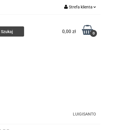
Strefa klienta
ki
Torby
Zaloguj się
0,00 zł
Zarejestruj się
0
Dodaj zgłoszenie
Portfele
Nowości
HURT
LUIGISANTO