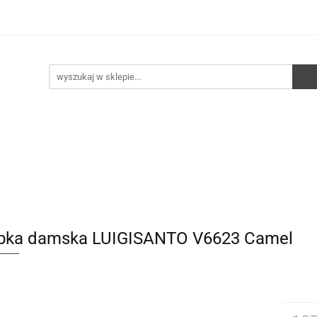
e
Walizki
Torebki
Torebki skórzane
Pleca
ści
HURT
Torebki
Torebki skórzane
Plecaki
Torby
bka damska LUIGISANTO V6623 Camel