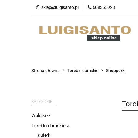
sklep@luigisanto.pl
608365928
O nas
Promocj
Portfele
Nowo
O nas
Promocje
Walizki
Strona główna
Torebki damskie
Shopperki
KATEGORIE
Tore
Walizki
Torebki damskie
Kuferki