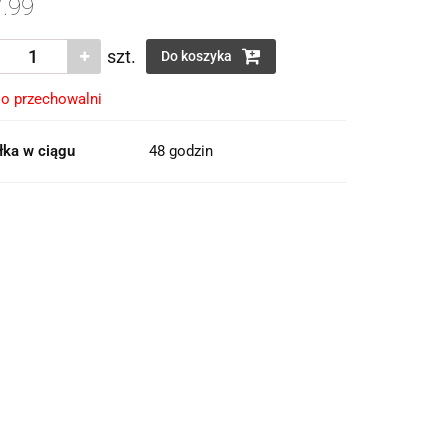
.99
szt.
Do koszyka
o przechowalni
łka w ciągu
48 godzin