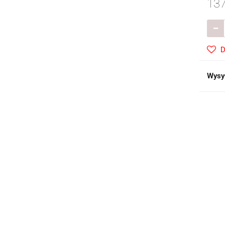
137
D
Wysy