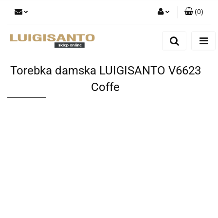
(
0
)
Zaloguj się
Zarejestruj się
Dodaj zgłoszenie
Torebka damska LUIGISANTO V6623
Coffe