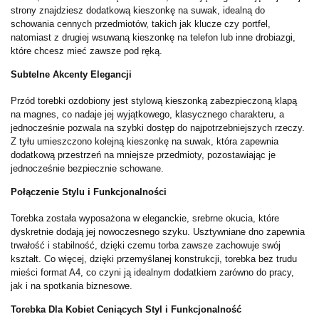
strony znajdziesz dodatkową kieszonkę na suwak, idealną do
schowania cennych przedmiotów, takich jak klucze czy portfel,
natomiast z drugiej wsuwaną kieszonkę na telefon lub inne drobiazgi,
które chcesz mieć zawsze pod ręką.
Subtelne Akcenty Elegancji
Przód torebki ozdobiony jest stylową kieszonką zabezpieczoną klapą
na magnes, co nadaje jej wyjątkowego, klasycznego charakteru, a
jednocześnie pozwala na szybki dostęp do najpotrzebniejszych rzeczy.
Z tyłu umieszczono kolejną kieszonkę na suwak, która zapewnia
dodatkową przestrzeń na mniejsze przedmioty, pozostawiając je
jednocześnie bezpiecznie schowane.
Połączenie Stylu i Funkcjonalności
Torebka została wyposażona w eleganckie, srebrne okucia, które
dyskretnie dodają jej nowoczesnego szyku. Usztywniane dno zapewnia
trwałość i stabilność, dzięki czemu torba zawsze zachowuje swój
kształt. Co więcej, dzięki przemyślanej konstrukcji, torebka bez trudu
mieści format A4, co czyni ją idealnym dodatkiem zarówno do pracy,
jak i na spotkania biznesowe.
Torebka Dla Kobiet Ceniących Styl i Funkcjonalność