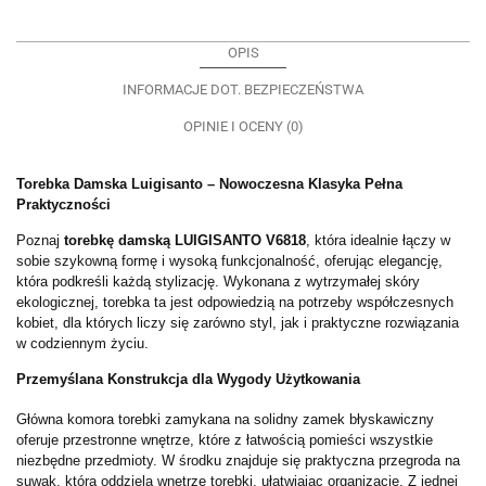
OPIS
INFORMACJE DOT. BEZPIECZEŃSTWA
OPINIE I OCENY (0)
Torebka Damska Luigisanto – Nowoczesna Klasyka Pełna
Praktyczności
Poznaj
torebkę damską LUIGISANTO V6818
, która idealnie łączy w
sobie szykowną formę i wysoką funkcjonalność, oferując elegancję,
która podkreśli każdą stylizację. Wykonana z wytrzymałej skóry
ekologicznej, torebka ta jest odpowiedzią na potrzeby współczesnych
kobiet, dla których liczy się zarówno styl, jak i praktyczne rozwiązania
w codziennym życiu.
Przemyślana Konstrukcja dla Wygody Użytkowania
Główna komora torebki zamykana na solidny zamek błyskawiczny
oferuje przestronne wnętrze, które z łatwością pomieści wszystkie
niezbędne przedmioty. W środku znajduje się praktyczna przegroda na
suwak, która oddziela wnętrze torebki, ułatwiając organizację. Z jednej