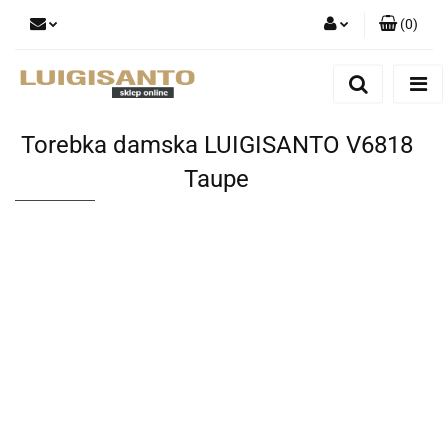
(
0
)
Zaloguj się
Zarejestruj się
Dodaj zgłoszenie
Torebka damska LUIGISANTO V6818
Taupe