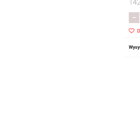
142
D
Wysy