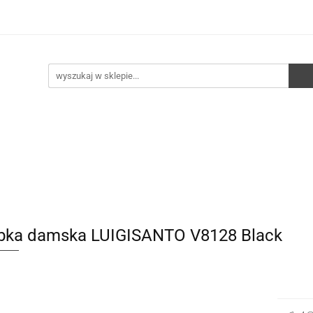
e
Walizki
Torebki
Torebki skórzane
Pleca
ści
HURT
Torebki
Torebki skórzane
Plecaki
Torby
bka damska LUIGISANTO V8128 Black