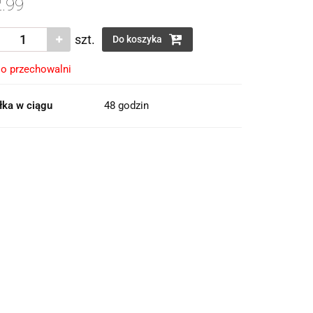
.99
szt.
Do koszyka
o przechowalni
łka w ciągu
48 godzin