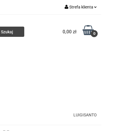
Strefa klienta
ki
Torby
Zaloguj się
0,00 zł
Zarejestruj się
0
Dodaj zgłoszenie
Portfele
Nowości
HURT
LUIGISANTO