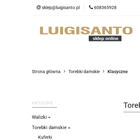
sklep@luigisanto.pl
608365928
O nas
Promocj
Portfele
Nowo
O nas
Promocje
Walizki
Strona główna
Torebki damskie
Klasyczne
KATEGORIE
Tore
Walizki
Torebki damskie
Kuferki