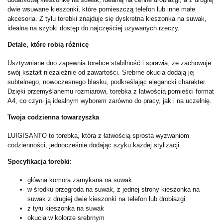
dwie wsuwane kieszonki, które pomieszczą telefon lub inne małe
akcesoria. Z tyłu torebki znajduje się dyskretna kieszonka na suwak,
idealna na szybki dostęp do najczęściej używanych rzeczy.
Detale, które robią różnicę
Usztywniane dno zapewnia torebce stabilność i sprawia, że zachowuje
swój kształt niezależnie od zawartości. Srebrne okucia dodają jej
subtelnego, nowoczesnego blasku, podkreślając elegancki charakter.
Dzięki przemyślanemu rozmiarowi, torebka z łatwością pomieści format
A4, co czyni ją idealnym wyborem zarówno do pracy, jak i na uczelnię.
Twoja codzienna towarzyszka
LUIGISANTO to torebka, która z łatwością sprosta wyzwaniom
codzienności, jednocześnie dodając szyku każdej stylizacji.
Specyfikacja torebki:
główna komora zamykana na suwak
w środku przegroda na suwak, z jednej strony kieszonka na
suwak z drugiej dwie kieszonki na telefon lub drobiazgi
z tyłu kieszonka na suwak
okucia w kolorze srebrnym