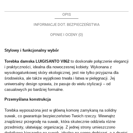
OPIS
INFORMACJE DOT. BEZPIECZEŃSTWA
OPINIE I OCENY (0)
Stylowy i funkcjonalny wybór
Torebka damska LUIGISANTO V862
to doskonałe połączenie elegancji
i praktyczności, idealna dla nowoczesnej kobiety. Wykonana z
wysokogatunkowej skóry ekologicznej, jest nie tylko przyjazna dla
środowiska, ale także wyjątkowo trwała i łatwa w pielęgnacji. Jej
uniwersalny design sprawia, że pasuje do wielu stylizacji – od
casualowych po bardziej formalne.
Przemyślana konstrukcja
Torebka wyposażona jest w główną komorę zamykaną na solidny
suwak, co gwarantuje bezpieczeństwo Twoich rzeczy. Wewnątrz
znajdziesz przegrodę na suwak, która skutecznie oddziela różne
przedmioty, ułatwiając organizację. Z jednej strony umieszczono
dodatkową kieszonkę na suwak, idealną na cenne drobiazgi, a z drugiej