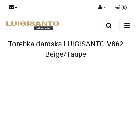
(
0
)
Zaloguj się
Zarejestruj się
Dodaj zgłoszenie
Torebka damska LUIGISANTO V862
Beige/Taupe