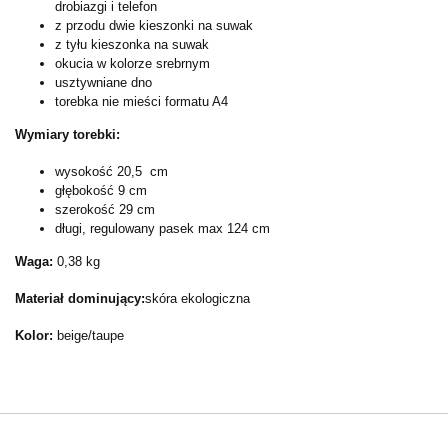
drobiazgi i telefon
z przodu dwie kieszonki na suwak
z tyłu kieszonka na suwak
okucia w kolorze srebrnym
usztywniane dno
torebka nie mieści formatu A4
Wymiary torebki:
wysokość 20,5
cm
głębokość 9 cm
szerokość 29 cm
długi, regulowany pasek max 124 cm
Waga:
0,38 kg
Materiał dominujący:
skóra ekologiczna
Kolor:
beige/taupe