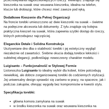
przechowywania najpotrzebniejszych rzeczy. Wewnątrz znajduje się
kieszonka na suwak oraz wsuwana kieszonka, idealna na telefon,
klucze lub drobiazgi, które chcesz mieć zawsze pod ręką.
Dodatkowe Kieszenie dla Pełnej Organizacji
Na froncie torebki umieszczono aż dwie kieszonki na suwak – świetne
na podręczne akcesoria lub dokumenty. Z tyłu znajduje się kolejna
praktyczna kieszeń na suwak, która zapewnia szybki dostęp do rzeczy,
których potrzebujesz najczęściej.
Eleganckie Detale i Solidna Konstrukcja
Usztywniane dno dba o stabilność torebki i jej estetyczny wygląd
niezależnie od zawartości. Srebrne okucia dodają torebce lekkości i
subtelnej elegancji, podkreślając nowoczesny charakter modelu.
Luigisanto – Funkcjonalność w Stylowej Formie
Listonoszka
Luigisanto
to idealny wybór dla kobiet, które potrzebują
niewielkiej, ale dobrze zorganizowanej torebki do codziennych stylizacji.
Jej uniwersalny design sprawdzi się zarówno w pracy, na spacerze, jak i
podczas zakupów, oferując wygodę bez kompromisów w kwestii stylu.
Specyfikacja torebki:
główna komora zamykana na suwak
w środku kieszonka na suwak oraz wsuwana kieszonka na