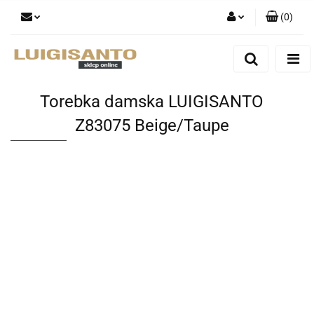
(
0
)
Zaloguj się
Zarejestruj się
Dodaj zgłoszenie
Torebka damska LUIGISANTO
Z83075 Beige/Taupe